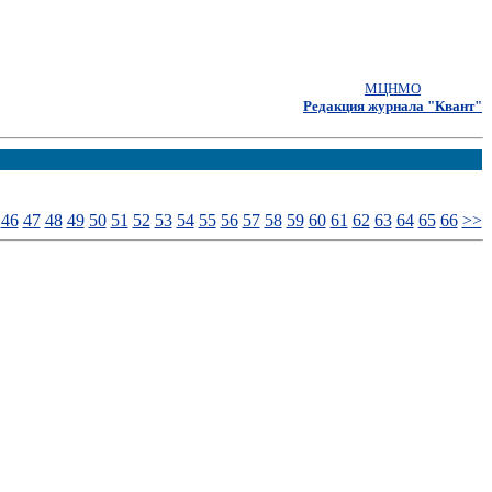
МЦНМО
Редакция журнала "Квант"
46
47
48
49
50
51
52
53
54
55
56
57
58
59
60
61
62
63
64
65
66
>>