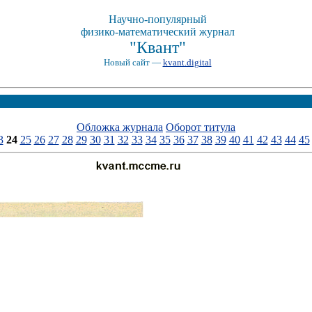
Научно-популярный
физико-математический журнал
"Квант"
Новый сайт —
kvant.digital
Обложка журнала
Оборот титула
3
24
25
26
27
28
29
30
31
32
33
34
35
36
37
38
39
40
41
42
43
44
45