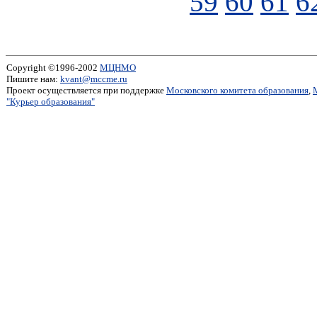
59
60
61
6
Copyright ©1996-2002
МЦНМО
Пишите нам:
kvant@mccme.ru
Проект осуществляется при поддержке
Московского комитета образования
,
"Курьер образования"