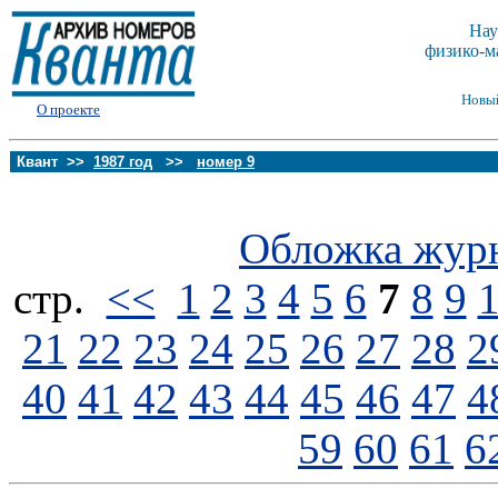
Нау
физико-м
Новы
О проекте
Квант >>
1987 год
>>
номер 9
Обложка жур
стp.
<<
1
2
3
4
5
6
7
8
9
21
22
23
24
25
26
27
28
2
40
41
42
43
44
45
46
47
4
59
60
61
6