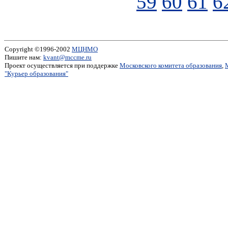
59
60
61
6
Copyright ©1996-2002
МЦНМО
Пишите нам:
kvant@mccme.ru
Проект осуществляется при поддержке
Московского комитета образования
,
"Курьер образования"