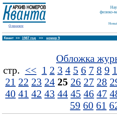
Нау
физико-м
Новы
О проекте
Квант >>
1987 год
>>
номер 9
Обложка жур
стp.
<<
1
2
3
4
5
6
7
8
9
21
22
23
24
25
26
27
28
2
40
41
42
43
44
45
46
47
4
59
60
61
6