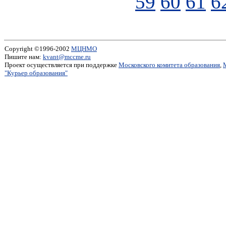
59
60
61
6
Copyright ©1996-2002
МЦНМО
Пишите нам:
kvant@mccme.ru
Проект осуществляется при поддержке
Московского комитета образования
,
"Курьер образования"