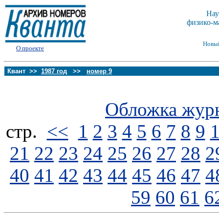
Нау
физико-м
Новы
О проекте
Квант >>
1987 год
>>
номер 9
Обложка жур
стp.
<<
1
2
3
4
5
6
7
8
9
21
22
23
24
25
26
27
28
2
40
41
42
43
44
45
46
47
4
59
60
61
6