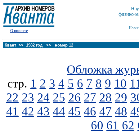
Нау
физико-м
Новы
О проекте
Квант >>
1982 год
>>
номер 12
Обложка жур
стp.
1
2
3
4
5
6
7
8
9
10
1
22
23
24
25
26
27
28
29
3
41
42
43
44
45
46
47
48
4
60
61
62