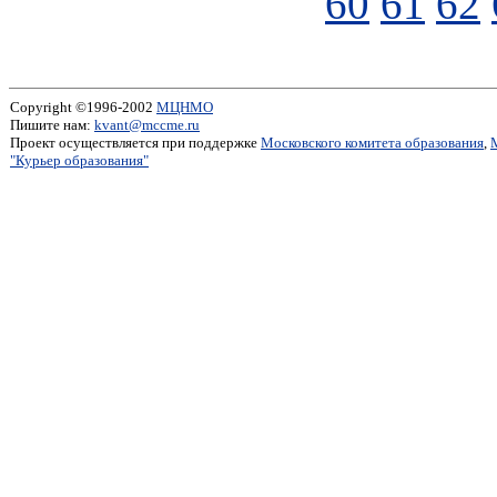
60
61
62
Copyright ©1996-2002
МЦНМО
Пишите нам:
kvant@mccme.ru
Проект осуществляется при поддержке
Московского комитета образования
,
"Курьер образования"