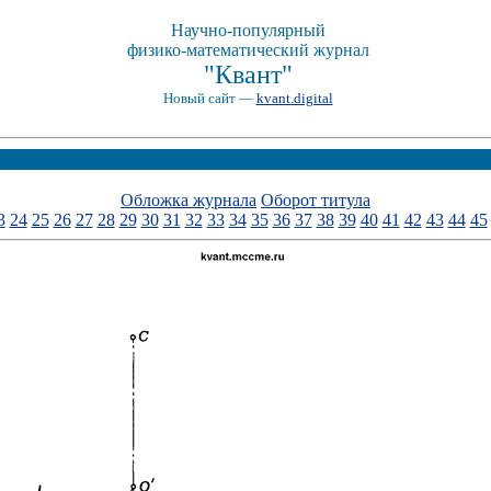
Научно-популярный
физико-математический журнал
"Квант"
Новый сайт —
kvant.digital
Обложка журнала
Оборот титула
3
24
25
26
27
28
29
30
31
32
33
34
35
36
37
38
39
40
41
42
43
44
45