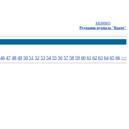
МЦНМО
Редакция журнала "Квант"
46
47
48
49
50
51
52
53
54
55
56
57
58
59
60
61
62
63
64
65
66
>>