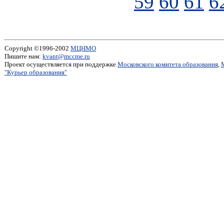
59
60
61
6
Copyright ©1996-2002
МЦНМО
Пишите нам:
kvant@mccme.ru
Проект осуществляется при поддержке
Московского комитета образования
,
"Курьер образования"