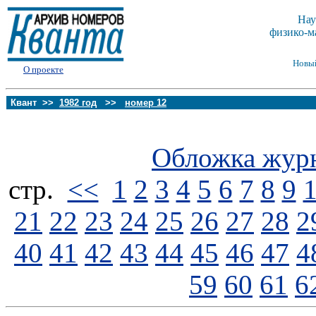
Нау
физико-м
Новы
О проекте
Квант >>
1982 год
>>
номер 12
Обложка жур
стp.
<<
1
2
3
4
5
6
7
8
9
21
22
23
24
25
26
27
28
2
40
41
42
43
44
45
46
47
4
59
60
61
6