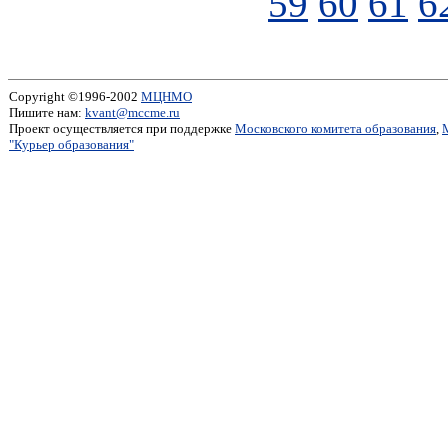
59
60
61
6
Copyright ©1996-2002
МЦНМО
Пишите нам:
kvant@mccme.ru
Проект осуществляется при поддержке
Московского комитета образования
,
"Курьер образования"