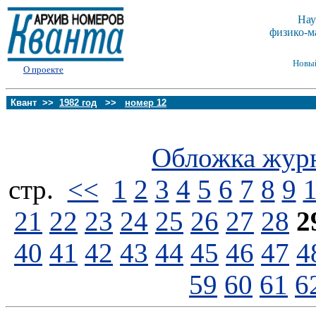
Нау
физико-м
Новы
О проекте
Квант >>
1982 год
>>
номер 12
Обложка жур
стp.
<<
1
2
3
4
5
6
7
8
9
21
22
23
24
25
26
27
28
2
40
41
42
43
44
45
46
47
4
59
60
61
6