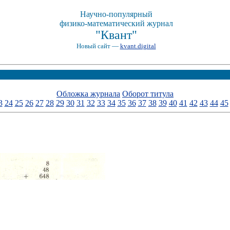
Научно-популярный
физико-математический журнал
"Квант"
Новый сайт —
kvant.digital
Обложка журнала
Оборот титула
3
24
25
26
27
28
29
30
31
32
33
34
35
36
37
38
39
40
41
42
43
44
45