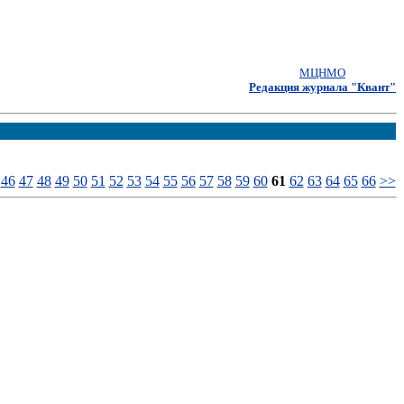
МЦНМО
Редакция журнала "Квант"
46
47
48
49
50
51
52
53
54
55
56
57
58
59
60
61
62
63
64
65
66
>>