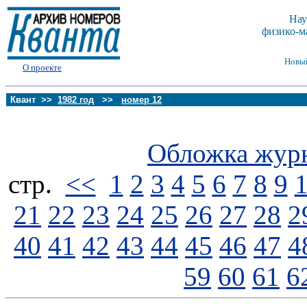
Нау
физико-м
Новы
О проекте
Квант >>
1982 год
>>
номер 12
Обложка жур
стp.
<<
1
2
3
4
5
6
7
8
9
21
22
23
24
25
26
27
28
2
40
41
42
43
44
45
46
47
4
59
60
61
6