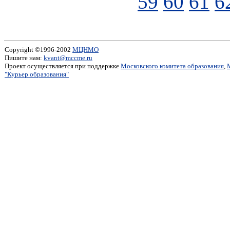
59
60
61
6
Copyright ©1996-2002
МЦНМО
Пишите нам:
kvant@mccme.ru
Проект осуществляется при поддержке
Московского комитета образования
,
"Курьер образования"