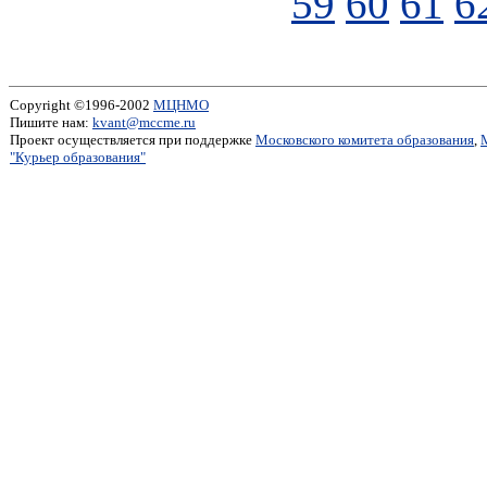
59
60
61
6
Copyright ©1996-2002
МЦНМО
Пишите нам:
kvant@mccme.ru
Проект осуществляется при поддержке
Московского комитета образования
,
"Курьер образования"