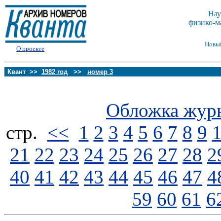
Нау
физико-м
Новы
О проекте
Квант >>
1982 год
>>
номер 3
Обложка жур
стp.
<<
1
2
3
4
5
6
7
8
9
21
22
23
24
25
26
27
28
2
40
41
42
43
44
45
46
47
4
59
60
61
6