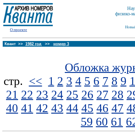
Нау
физико-м
Новы
О проекте
Квант >>
1982 год
>>
номер 3
Обложка жур
стp.
<<
1
2
3
4
5
6
7
8
9
21
22
23
24
25
26
27
28
2
40
41
42
43
44
45
46
47
4
59
60
61
6