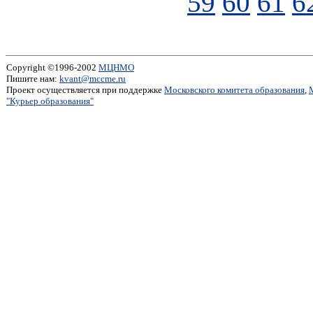
59
60
61
6
Copyright ©1996-2002
МЦНМО
Пишите нам:
kvant@mccme.ru
Проект осуществляется при поддержке
Московского комитета образования
,
"Курьер образования"