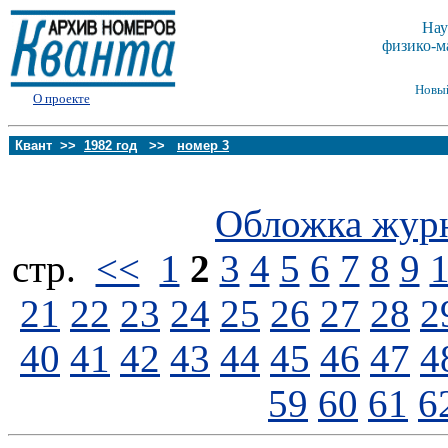
Нау
физико-м
Новы
О проекте
Квант >>
1982 год
>>
номер 3
Обложка жур
стp.
<<
1
2
3
4
5
6
7
8
9
21
22
23
24
25
26
27
28
2
40
41
42
43
44
45
46
47
4
59
60
61
6