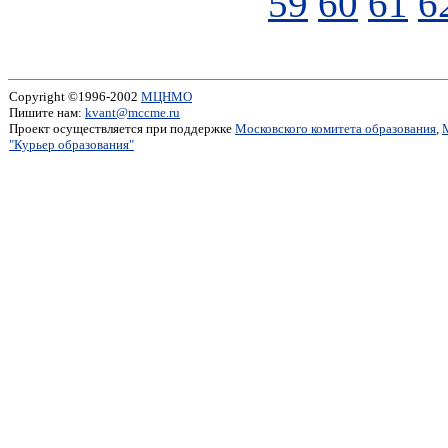
59
60
61
6
Copyright ©1996-2002
МЦНМО
Пишите нам:
kvant@mccme.ru
Проект осуществляется при поддержке
Московского комитета образования
,
"Курьер образования"