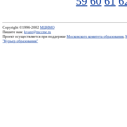
59
60
61
6
Copyright ©1996-2002
МЦНМО
Пишите нам:
kvant@mccme.ru
Проект осуществляется при поддержке
Московского комитета образования
,
"Курьер образования"