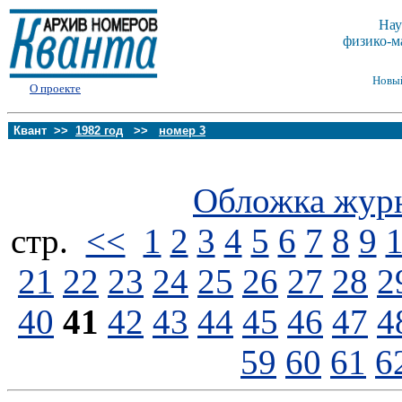
Нау
физико-м
Новы
О проекте
Квант >>
1982 год
>>
номер 3
Обложка жур
стp.
<<
1
2
3
4
5
6
7
8
9
21
22
23
24
25
26
27
28
2
40
41
42
43
44
45
46
47
4
59
60
61
6