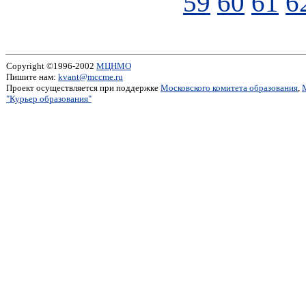
59
60
61
6
Copyright ©1996-2002
МЦНМО
Пишите нам:
kvant@mccme.ru
Проект осуществляется при поддержке
Московского комитета образования
,
"Курьер образования"