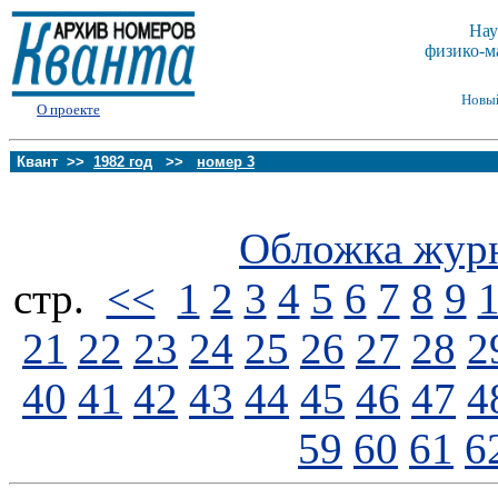
Нау
физико-м
Новы
О проекте
Квант >>
1982 год
>>
номер 3
Обложка жур
стp.
<<
1
2
3
4
5
6
7
8
9
21
22
23
24
25
26
27
28
2
40
41
42
43
44
45
46
47
4
59
60
61
6