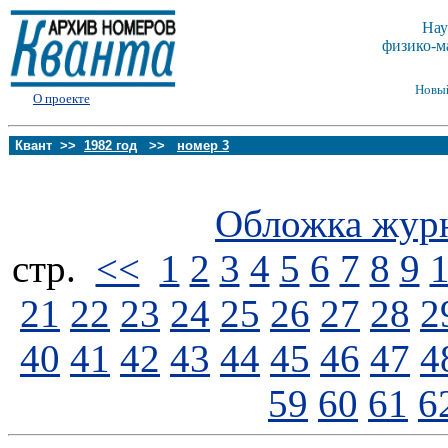
Нау
физико-м
Новы
О проекте
Квант >>
1982 год
>>
номер 3
Обложка жур
стp.
<<
1
2
3
4
5
6
7
8
9
21
22
23
24
25
26
27
28
2
40
41
42
43
44
45
46
47
4
59
60
61
6