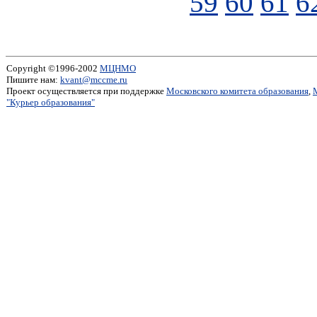
59
60
61
6
Copyright ©1996-2002
МЦНМО
Пишите нам:
kvant@mccme.ru
Проект осуществляется при поддержке
Московского комитета образования
,
"Курьер образования"