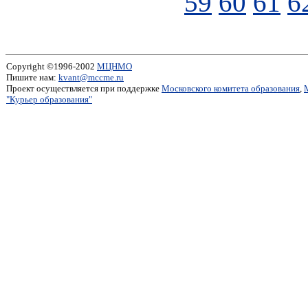
59
60
61
6
Copyright ©1996-2002
МЦНМО
Пишите нам:
kvant@mccme.ru
Проект осуществляется при поддержке
Московского комитета образования
,
"Курьер образования"