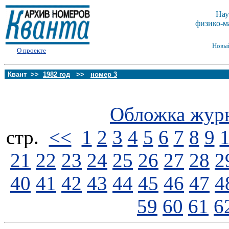
Нау
физико-м
Новы
О проекте
Квант >>
1982 год
>>
номер 3
Обложка жур
стp.
<<
1
2
3
4
5
6
7
8
9
21
22
23
24
25
26
27
28
2
40
41
42
43
44
45
46
47
4
59
60
61
6