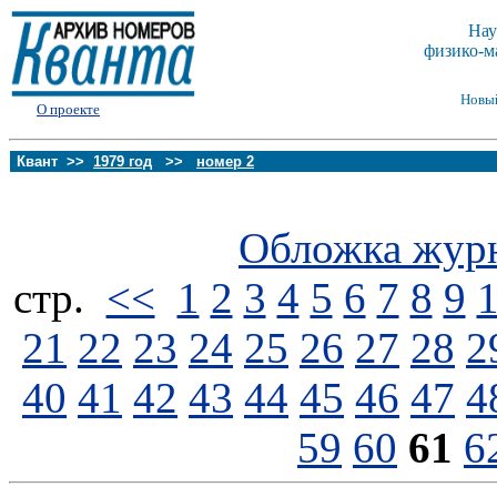
Нау
физико-м
Новы
О проекте
Квант >>
1979 год
>>
номер 2
Обложка жур
стp.
<<
1
2
3
4
5
6
7
8
9
21
22
23
24
25
26
27
28
2
40
41
42
43
44
45
46
47
4
59
60
61
6