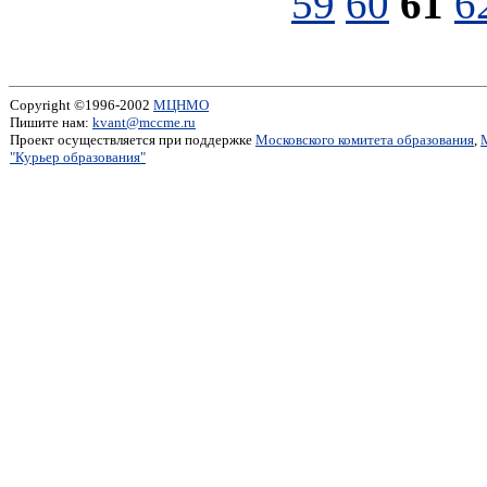
59
60
61
6
Copyright ©1996-2002
МЦНМО
Пишите нам:
kvant@mccme.ru
Проект осуществляется при поддержке
Московского комитета образования
,
"Курьер образования"