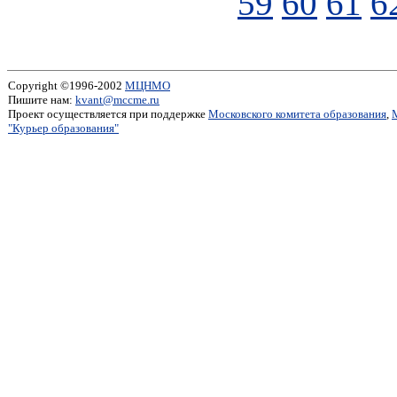
59
60
61
6
Copyright ©1996-2002
МЦНМО
Пишите нам:
kvant@mccme.ru
Проект осуществляется при поддержке
Московского комитета образования
,
"Курьер образования"