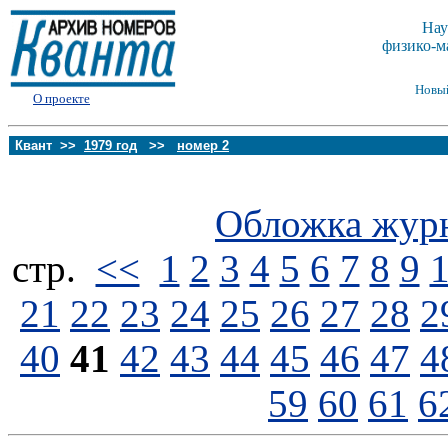
Нау
физико-м
Новы
О проекте
Квант >>
1979 год
>>
номер 2
Обложка жур
стp.
<<
1
2
3
4
5
6
7
8
9
21
22
23
24
25
26
27
28
2
40
41
42
43
44
45
46
47
4
59
60
61
6