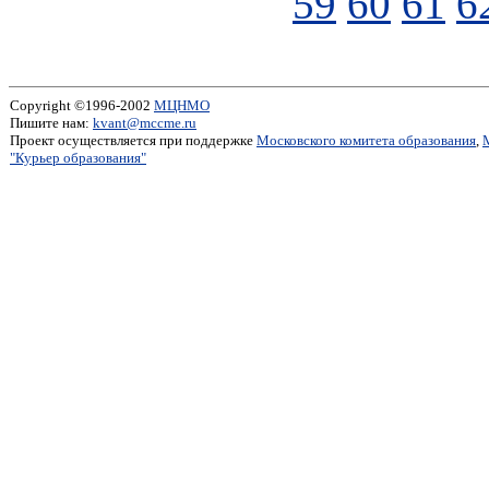
59
60
61
6
Copyright ©1996-2002
МЦНМО
Пишите нам:
kvant@mccme.ru
Проект осуществляется при поддержке
Московского комитета образования
,
"Курьер образования"