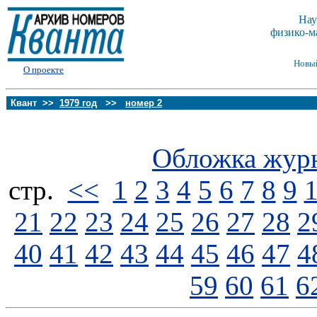
Нау
физико-м
Новы
О проекте
Квант >>
1979 год
>>
номер 2
Обложка жур
стp.
<<
1
2
3
4
5
6
7
8
9
21
22
23
24
25
26
27
28
2
40
41
42
43
44
45
46
47
4
59
60
61
6