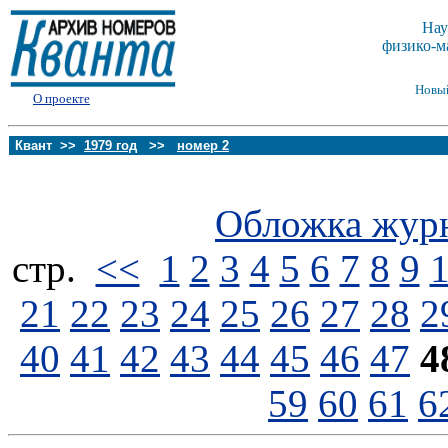
Нау
физико-м
Новы
О проекте
Квант >>
1979 год
>>
номер 2
Обложка жур
стp.
<<
1
2
3
4
5
6
7
8
9
21
22
23
24
25
26
27
28
2
40
41
42
43
44
45
46
47
4
59
60
61
6