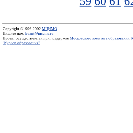
59
60
61
6
Copyright ©1996-2002
МЦНМО
Пишите нам:
kvant@mccme.ru
Проект осуществляется при поддержке
Московского комитета образования
,
"Курьер образования"