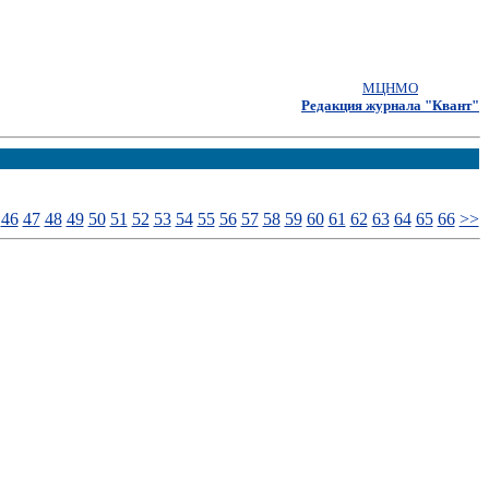
МЦНМО
Редакция журнала "Квант"
46
47
48
49
50
51
52
53
54
55
56
57
58
59
60
61
62
63
64
65
66
>>