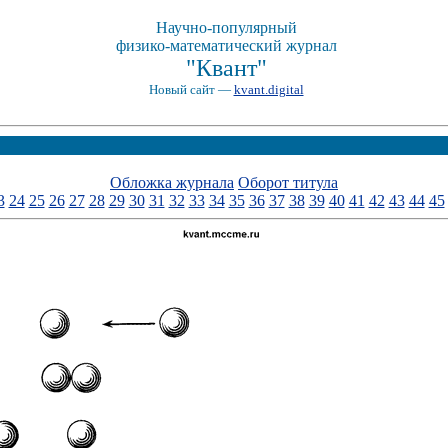
Научно-популярный
физико-математический журнал
"Квант"
Новый сайт —
kvant.digital
Обложка журнала
Оборот титула
3
24
25
26
27
28
29
30
31
32
33
34
35
36
37
38
39
40
41
42
43
44
45