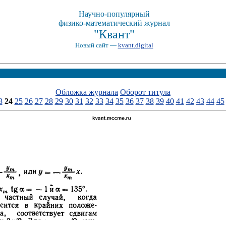
Научно-популярный
физико-математический журнал
"Квант"
Новый сайт —
kvant.digital
Обложка журнала
Оборот титула
3
24
25
26
27
28
29
30
31
32
33
34
35
36
37
38
39
40
41
42
43
44
45