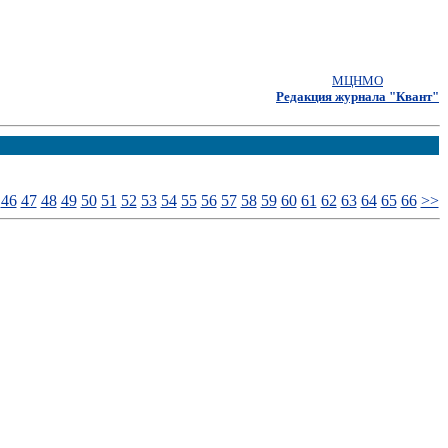
МЦНМО
Редакция журнала "Квант"
46
47
48
49
50
51
52
53
54
55
56
57
58
59
60
61
62
63
64
65
66
>>