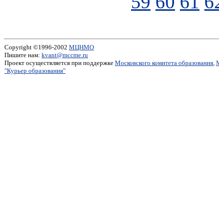
59
60
61
6
Copyright ©1996-2002
МЦНМО
Пишите нам:
kvant@mccme.ru
Проект осуществляется при поддержке
Московского комитета образования
,
"Курьер образования"