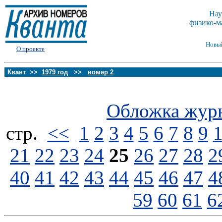
Нау
физико-м
Новы
О проекте
Квант >>
1979 год
>>
номер 2
Обложка жур
стp.
<<
1
2
3
4
5
6
7
8
9
21
22
23
24
25
26
27
28
2
40
41
42
43
44
45
46
47
4
59
60
61
6