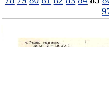
78
79
80
81
82
83
84
85
8
9