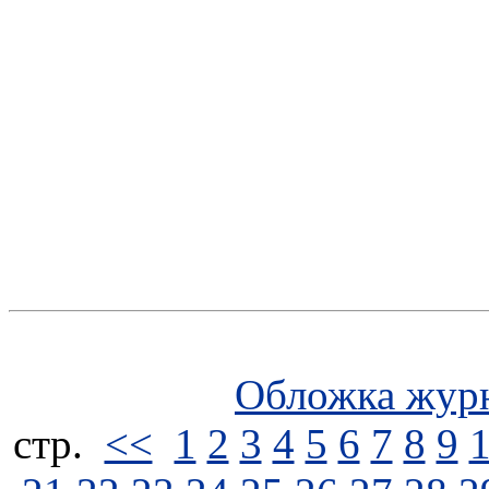
Обложка жур
стp.
<<
1
2
3
4
5
6
7
8
9