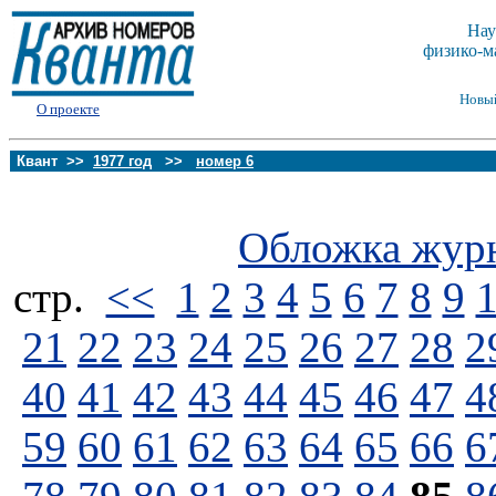
Нау
физико-м
Новы
О проекте
Квант >>
1977 год
>>
номер 6
Обложка жур
стp.
<<
1
2
3
4
5
6
7
8
9
21
22
23
24
25
26
27
28
2
40
41
42
43
44
45
46
47
4
59
60
61
62
63
64
65
66
6