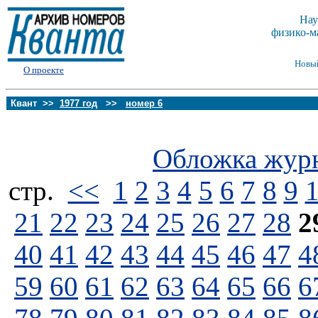
Нау
физико-м
Новы
О проекте
Квант >>
1977 год
>>
номер 6
Обложка жур
стp.
<<
1
2
3
4
5
6
7
8
9
21
22
23
24
25
26
27
28
2
40
41
42
43
44
45
46
47
4
59
60
61
62
63
64
65
66
6