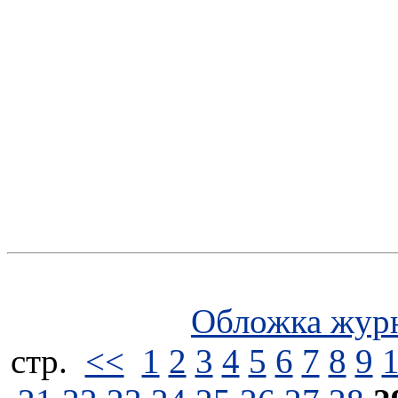
Обложка жур
стp.
<<
1
2
3
4
5
6
7
8
9