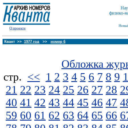
Нау
физико-м
Новы
О проекте
Квант >>
1977 год
>>
номер 6
Обложка жур
стp.
<<
1
2
3
4
5
6
7
8
9
21
22
23
24
25
26
27
28
2
40
41
42
43
44
45
46
47
4
59
60
61
62
63
64
65
66
6