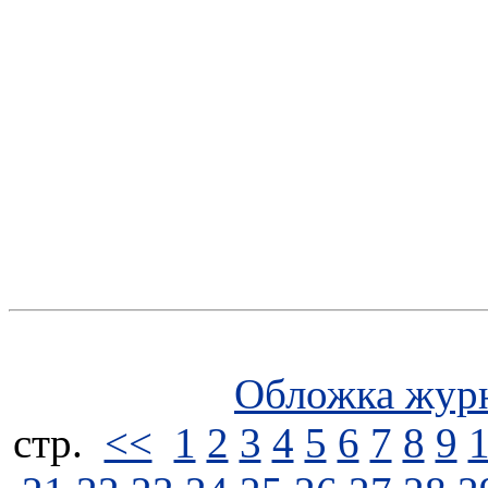
Обложка жур
стp.
<<
1
2
3
4
5
6
7
8
9