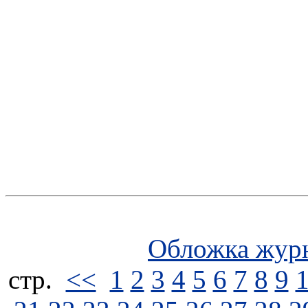
Обложка жур
стp.
<<
1
2
3
4
5
6
7
8
9