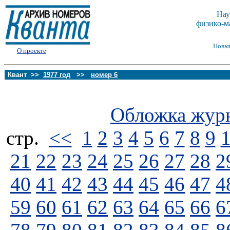
Нау
физико-м
Новы
О проекте
Квант >>
1977 год
>>
номер 6
Обложка жур
стp.
<<
1
2
3
4
5
6
7
8
9
21
22
23
24
25
26
27
28
2
40
41
42
43
44
45
46
47
4
59
60
61
62
63
64
65
66
6