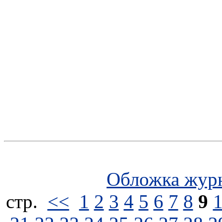
Обложка жур
стp.
<<
1
2
3
4
5
6
7
8
9