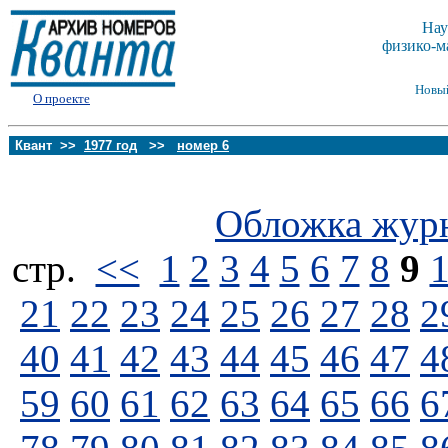
Нау
физико-м
Новы
О проекте
Квант >>
1977 год
>>
номер 6
Обложка жур
стp.
<<
1
2
3
4
5
6
7
8
9
21
22
23
24
25
26
27
28
2
40
41
42
43
44
45
46
47
4
59
60
61
62
63
64
65
66
6