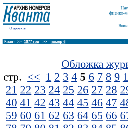
Нау
физико-м
Новы
О проекте
Квант >>
1977 год
>>
номер 6
Обложка жур
стp.
<<
1
2
3
4
5
6
7
8
9
21
22
23
24
25
26
27
28
2
40
41
42
43
44
45
46
47
4
59
60
61
62
63
64
65
66
6