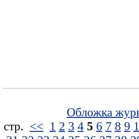
Обложка жур
стp.
<<
1
2
3
4
5
6
7
8
9