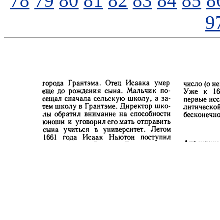
78
79
80
81
82
83
84
85
8
9