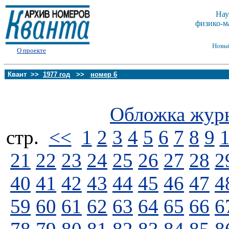
Нау
физико-м
Новы
О проекте
Квант >>
1977 год
>>
номер 6
Обложка жур
стp.
<<
1
2
3
4
5
6
7
8
9
21
22
23
24
25
26
27
28
2
40
41
42
43
44
45
46
47
4
59
60
61
62
63
64
65
66
6