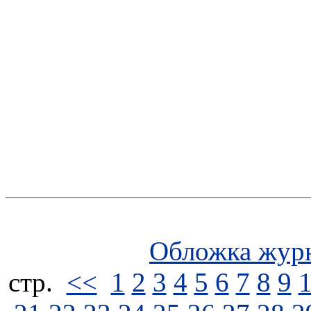
Обложка жур
стp.
<<
1
2
3
4
5
6
7
8
9