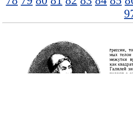
78
79
80
81
82
83
84
85
8
9