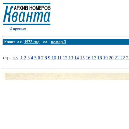
О проекте
Квант >>
1972 год
>>
номер 3
стp.
<<
1
2
3
4
5
6
7
8
9
10
11
12
13
14
15
16
17
18
19
20
21
22
2