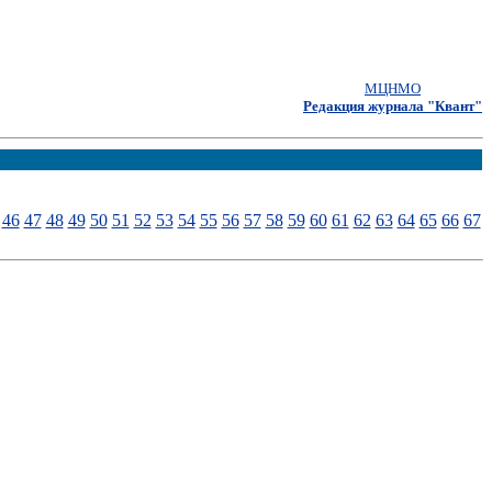
МЦНМО
Редакция журнала "Квант"
46
47
48
49
50
51
52
53
54
55
56
57
58
59
60
61
62
63
64
65
66
67