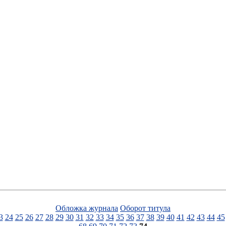
Обложка журнала
Оборот титула
3
24
25
26
27
28
29
30
31
32
33
34
35
36
37
38
39
40
41
42
43
44
45