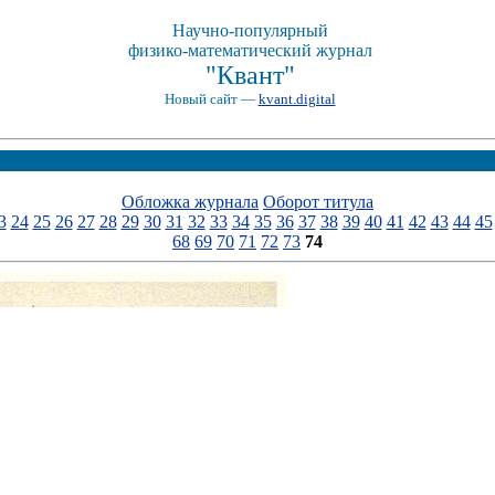
Научно-популярный
физико-математический журнал
"Квант"
Новый сайт —
kvant.digital
Обложка журнала
Оборот титула
3
24
25
26
27
28
29
30
31
32
33
34
35
36
37
38
39
40
41
42
43
44
45
68
69
70
71
72
73
74