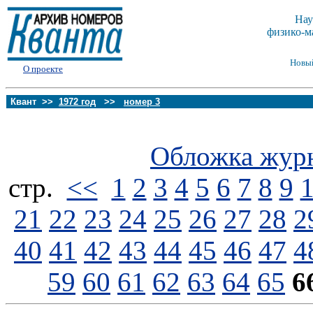
Нау
физико-м
Новы
О проекте
Квант >>
1972 год
>>
номер 3
Обложка жур
стp.
<<
1
2
3
4
5
6
7
8
9
21
22
23
24
25
26
27
28
2
40
41
42
43
44
45
46
47
4
59
60
61
62
63
64
65
6