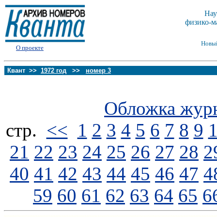
Нау
физико-м
Новы
О проекте
Квант >>
1972 год
>>
номер 3
Обложка жур
стp.
<<
1
2
3
4
5
6
7
8
9
21
22
23
24
25
26
27
28
2
40
41
42
43
44
45
46
47
4
59
60
61
62
63
64
65
6