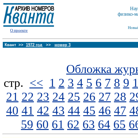
Нау
физико-м
Новы
О проекте
Квант >>
1972 год
>>
номер 3
Обложка жур
стp.
<<
1
2
3
4
5
6
7
8
9
21
22
23
24
25
26
27
28
2
40
41
42
43
44
45
46
47
4
59
60
61
62
63
64
65
6