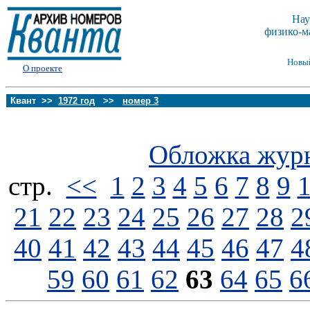
Нау
физико-м
Новы
О проекте
Квант >>
1972 год
>>
номер 3
Обложка жур
стp.
<<
1
2
3
4
5
6
7
8
9
21
22
23
24
25
26
27
28
2
40
41
42
43
44
45
46
47
4
59
60
61
62
63
64
65
6