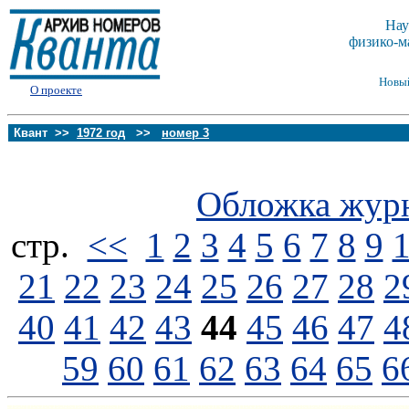
Нау
физико-м
Новы
О проекте
Квант >>
1972 год
>>
номер 3
Обложка жур
стp.
<<
1
2
3
4
5
6
7
8
9
21
22
23
24
25
26
27
28
2
40
41
42
43
44
45
46
47
4
59
60
61
62
63
64
65
6