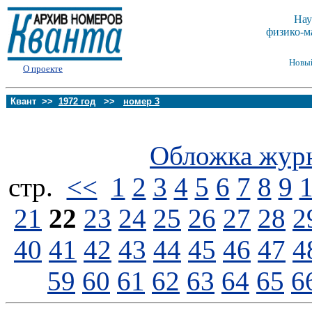
Нау
физико-м
Новы
О проекте
Квант >>
1972 год
>>
номер 3
Обложка жур
стp.
<<
1
2
3
4
5
6
7
8
9
21
22
23
24
25
26
27
28
2
40
41
42
43
44
45
46
47
4
59
60
61
62
63
64
65
6