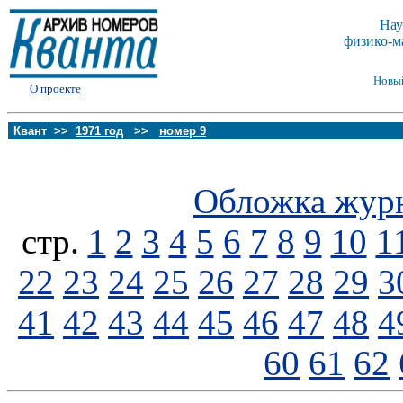
Нау
физико-м
Новы
О проекте
Квант >>
1971 год
>>
номер 9
Обложка жур
стp.
1
2
3
4
5
6
7
8
9
10
1
22
23
24
25
26
27
28
29
3
41
42
43
44
45
46
47
48
4
60
61
62