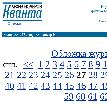
Нау
физико-м
Новы
О проекте
Квант >>
1971 год
>>
номер 9
Обложка жур
стp.
<<
1
2
3
4
5
6
7
8
9
21
22
23
24
25
26
27
28
2
40
41
42
43
44
45
46
47
4
59
60
61
6