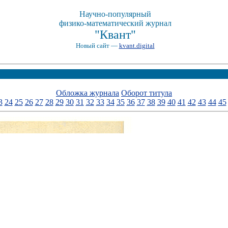
Научно-популярный
физико-математический журнал
"Квант"
Новый сайт —
kvant.digital
Обложка журнала
Оборот титула
3
24
25
26
27
28
29
30
31
32
33
34
35
36
37
38
39
40
41
42
43
44
45