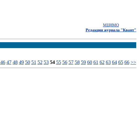
МЦНМО
Редакция журнала "Квант"
46
47
48
49
50
51
52
53
54
55
56
57
58
59
60
61
62
63
64
65
66
>>