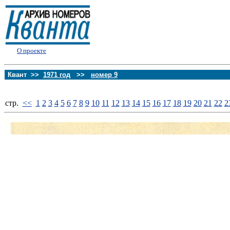
О проекте
Квант >>
1971 год
>>
номер 9
стp.
<<
1
2
3
4
5
6
7
8
9
10
11
12
13
14
15
16
17
18
19
20
21
22
2