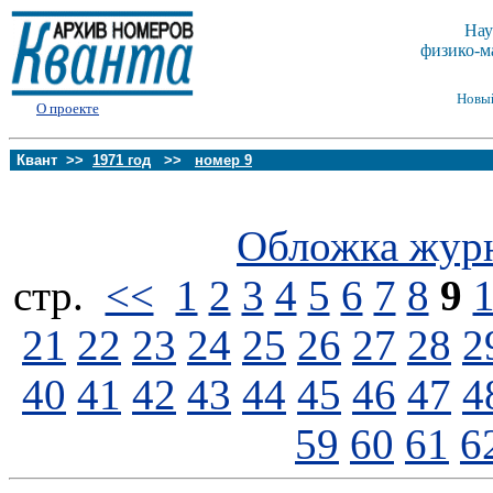
Нау
физико-м
Новы
О проекте
Квант >>
1971 год
>>
номер 9
Обложка жур
стp.
<<
1
2
3
4
5
6
7
8
9
21
22
23
24
25
26
27
28
2
40
41
42
43
44
45
46
47
4
59
60
61
6