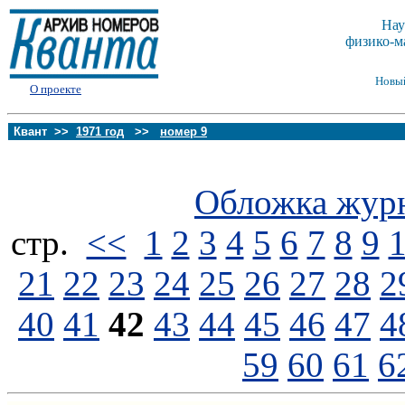
Нау
физико-м
Новы
О проекте
Квант >>
1971 год
>>
номер 9
Обложка жур
стp.
<<
1
2
3
4
5
6
7
8
9
21
22
23
24
25
26
27
28
2
40
41
42
43
44
45
46
47
4
59
60
61
6