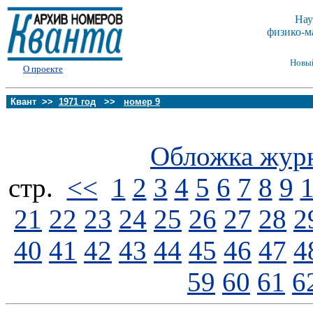
Нау
физико-м
Новы
О проекте
Квант >>
1971 год
>>
номер 9
Обложка жур
стp.
<<
1
2
3
4
5
6
7
8
9
21
22
23
24
25
26
27
28
2
40
41
42
43
44
45
46
47
4
59
60
61
6