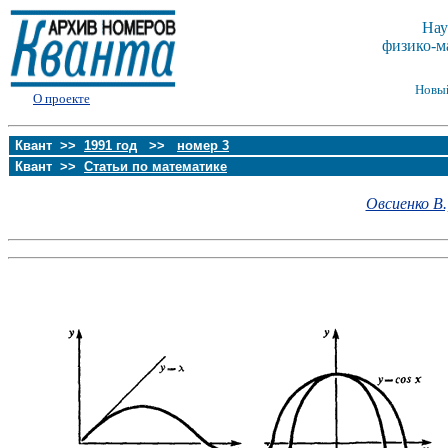
Нау
физико-м
Новы
О проекте
Квант >>
1991 год
>>
номер 3
Квант >>
Статьи по математике
Овсиенко В.