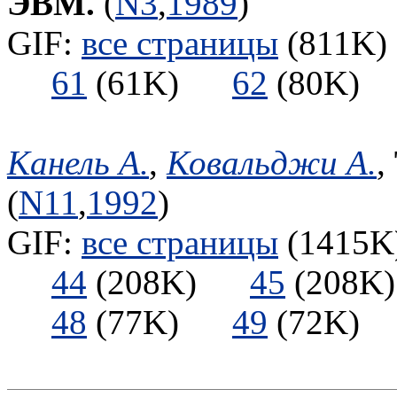
ЭВМ.
(
N3
,
1989
)
GIF:
все страницы
(811K) 
61
(61K)
62
(80K
Канель А.
,
Ковальджи А.
,
(
N11
,
1992
)
GIF:
все страницы
(1415K)
44
(208K)
45
(208
48
(77K)
49
(72K