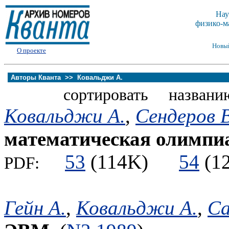
Нау
физико-м
Новы
О проекте
Авторы Кванта >>
Ковальджи А.
сортировать названи
Ковальджи А.
,
Сендеров В
математическая олимпи
53
(114K)
54
(
PDF:
Гейн А.
,
Ковальджи А.
,
Са