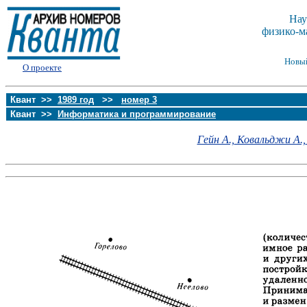
Нау
физико-м
Новы
О проекте
Квант >>
1989 год
>>
номер 3
Квант >>
Информатика и программирование
Гейн А.,
Ковальджи А.,