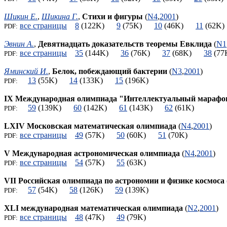
Шикин Е.
,
Шикина Г.
,
Стихи и фигуры
(
N4
,
2001
)
все страницы
8
(122K)
9
(75K)
10
(46K)
11
(62
PDF:
Эвнин А.
,
Девятнадцать доказательств теоремы Евклида
(
N1
все страницы
35
(144K)
36
(76K)
37
(68K)
38
(7
PDF:
Яминский И.
,
Белок, побеждающий бактерии
(
N3
,
2001
)
13
(55K)
14
(133K)
15
(196K)
PDF:
IX Международная олимпиада "Интеллектуальный марафо
59
(139K)
60
(142K)
61
(143K)
62
(61K)
PDF:
LXIV Московская математическая олимпиада
(
N4
,
2001
)
все страницы
49
(57K)
50
(60K)
51
(70K)
PDF:
V Международная астрономическая олимпиада
(
N4
,
2001
)
все страницы
54
(57K)
55
(63K)
PDF:
VII Российская олимпиада по астрономии и физике космоса
57
(54K)
58
(126K)
59
(139K)
PDF:
XLI международная математическая олимпиада
(
N2
,
2001
)
все страницы
48
(47K)
49
(79K)
PDF: