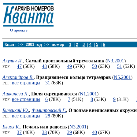
О проекте
Квант >> 2001 год >> номер
1
|
2
|
3
|
4
|
5
|
6
Акулич И.
,
Самый произвольный треугольник
(
N3
,
2001
)
47
(56K)
48
(58K)
49
(57K)
50
(63K)
51
(52
PDF:
Александров В.
,
Вращающееся кольцо тетраэдров
(
N5
,
2001
)
все страницы
31
(68K)
PDF:
Ашкинази Л.
,
Поля скрещиваются
(
N1
,
2001
)
все страницы
6
(78K)
7
(51K)
8
(53K)
9
(31K)
PDF:
Билецкий Ю.
,
Филипповский Г.
,
О пользе внеписанных окружн
все страницы
28
(80K)
PDF:
Блиох К.
,
Печаль или радость
(
N3
,
2001
)
37
(46K)
38
(70K)
39
(68K)
40
(67K)
PDF: