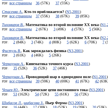
все страницы
36
(57K)
37
(55K)
PDF:
Стасенко А.
,
Кто-то приближается?
(
N5
,
2001
)
все страницы
37
(55K)
38
(67K)
39
(85K)
PDF:
Тихомиров В.
,
Математика во второй половине XX века
(
N1
,
все страницы
2
(67K)
3
(49K)
4
(57K)
5
(56K)
PDF:
Тихомиров В.
,
Математика во второй половине XX века
(
N2
,
2
(84K)
3
(74K)
4
(80K)
5
(62K)
6
(70K)
7
(
PDF:
Фистуль В.
,
Как зарождалась физика
(
N3
,
2001
)
3
(61K)
4
(46K)
5
(26K)
PDF:
Черноуцан А.
,
Кинематика точного курса
(
N3
,
2001
)
35
(52K)
36
(52K)
37
(46K)
PDF:
Черноуцан А.
,
Проводящий шар в однородном поле
(
N1
,
2001
)
все страницы
39
(59K)
40
(69K)
41
(67K)
42
(6
PDF:
Чешев Ю.
,
Электрические цепи постоянного тока
(
N3
,
2001
)
53
(162K)
54
(72K)
55
(61K)
56
(72K)
PDF:
Шибасов Л.
,
шибасова З.
,
Пьер Ферма
(
N3
,
2001
)
16
(44K)
17
(38K)
18
(52K)
19
(39K)
20
(53
PDF: