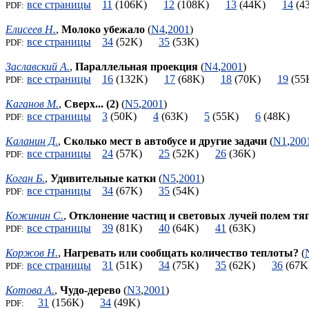
все страницы
11
(106K)
12
(108K)
13
(44K)
14
(
PDF:
Елисеев Н.
,
Молоко убежало
(
N4
,
2001
)
все страницы
34
(52K)
35
(53K)
PDF:
Заславский А.
,
Параллельная проекция
(
N4
,
2001
)
все страницы
16
(132K)
17
(68K)
18
(70K)
19
(5
PDF:
Каганов М.
,
Сверх... (2)
(
N5
,
2001
)
все страницы
3
(50K)
4
(63K)
5
(55K)
6
(48K)
PDF:
Каланин Д.
,
Сколько мест в автобусе и другие задачи
(
N1
,
200
все страницы
24
(57K)
25
(52K)
26
(36K)
PDF:
Коган Б.
,
Удивительные катки
(
N5
,
2001
)
все страницы
34
(67K)
35
(54K)
PDF:
Кожинин С.
,
Отклонение частиц и световых лучей полем тя
все страницы
39
(81K)
40
(64K)
41
(63K)
PDF:
Коржов Н.
,
Нагревать или сообщать количество теплоты?
(
все страницы
31
(51K)
34
(75K)
35
(62K)
36
(6
PDF:
Котова А.
,
Чудо-дерево
(
N3
,
2001
)
31
(156K)
34
(49K)
PDF: