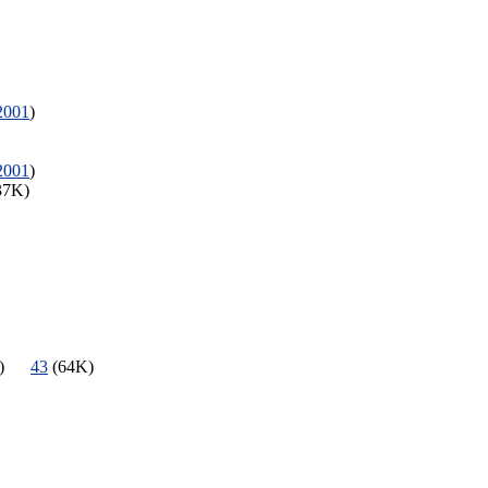
2001
)
2001
)
37K)
3K)
43
(64K)
K)