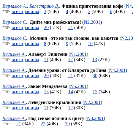
Варламов А.
,
Балестрино Д.
,
Физика приготовления кофе
(
N4
,
все страницы
3
(55K)
4
(46K)
5
(50K)
6
(47K)
PDF:
Варламов С.
,
Дайте мне разбежаться!
(
N2
,
2001
)
все страницы
20
(51K)
21
(50K)
PDF:
Варламов С.
,
Молния - это не так сложно, как кажется
(
N2
,
20
все страницы
8
(67K)
9
(55K)
10
(47K)
PDF:
Васильев А.
,
Альберт Энштейн
(
N1
,
2001
)
все страницы
11
(49K)
12
(34K)
13
(27K)
PDF:
Васильев А.
,
Деление урана: от Клапрота до Гана
(
N4
,
2001
)
все страницы
20
(50K)
21
(35K)
30
(68K)
PDF:
Васильев А.
,
Закон Менделеева
(
N5
,
2001
)
все страницы
13
(41K)
14
(42K)
15
(34K)
PDF:
Васильев А.
,
Лебедевские крылышки
(
N2
,
2001
)
все страницы
11
(36K)
12
(30K)
PDF:
Васильев А.
,
Под сенью яблони в цвету
(
N3
,
2001
)
21
(34K)
22
(40K)
29
(58K)
PDF: