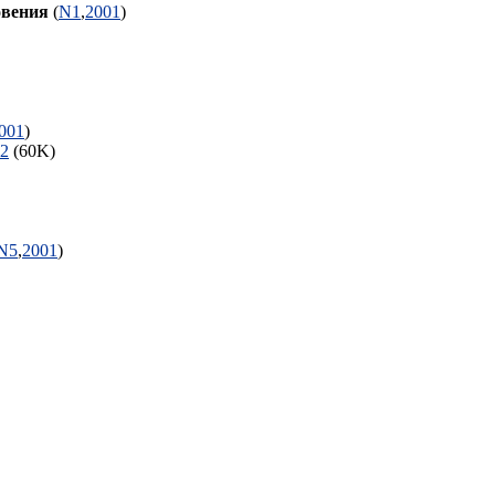
овения
(
N1
,
2001
)
001
)
2
(60K)
N5
,
2001
)