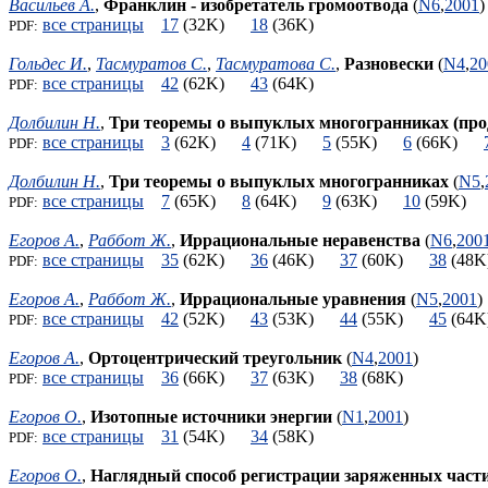
Васильев А.
,
Франклин - изобретатель громоотвода
(
N6
,
2001
)
все страницы
17
(32K)
18
(36K)
PDF:
Гольдес И.
,
Тасмуратов С.
,
Тасмуратова С.
,
Разновески
(
N4
,
20
все страницы
42
(62K)
43
(64K)
PDF:
Долбилин Н.
,
Три теоремы о выпуклых многогранниках (про
все страницы
3
(62K)
4
(71K)
5
(55K)
6
(66K)
PDF:
Долбилин Н.
,
Три теоремы о выпуклых многогранниках
(
N5
,
все страницы
7
(65K)
8
(64K)
9
(63K)
10
(59K
PDF:
Егоров А.
,
Раббот Ж.
,
Иррациональные неравенства
(
N6
,
200
все страницы
35
(62K)
36
(46K)
37
(60K)
38
(4
PDF:
Егоров А.
,
Раббот Ж.
,
Иррациональные уравнения
(
N5
,
2001
)
все страницы
42
(52K)
43
(53K)
44
(55K)
45
(6
PDF:
Егоров А.
,
Ортоцентрический треугольник
(
N4
,
2001
)
все страницы
36
(66K)
37
(63K)
38
(68K)
PDF:
Егоров О.
,
Изотопные источники энергии
(
N1
,
2001
)
все страницы
31
(54K)
34
(58K)
PDF:
Егоров О.
,
Наглядный способ регистрации заряженных част