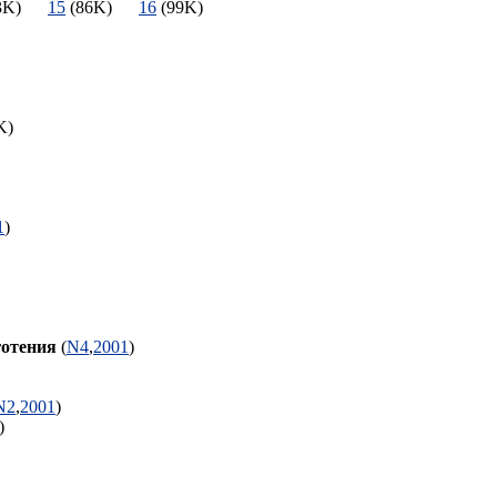
43K)
15
(86K)
16
(99K)
5K)
1
)
готения
(
N4
,
2001
)
N2
,
2001
)
7K)