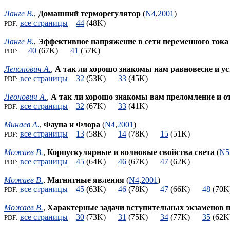
Ланге В.
,
Домашний терморегулятор
(
N4
,
2001
)
все страницы
44
(48K)
PDF:
Ланге В.
,
Эффективное напряжение в сети переменного тока
40
(67K)
41
(57K)
PDF:
Ленонович А.
,
А так ли хорошо знакомы нам равновесие и у
все страницы
32
(53K)
33
(45K)
PDF:
Леонович А.
,
А так ли хорошо знакомы вам преломление и о
все страницы
32
(67K)
33
(41K)
PDF:
Минаев А.
,
Фауна и Флора
(
N4
,
2001
)
все страницы
13
(58K)
14
(78K)
15
(51K)
PDF:
Можаев В.
,
Корпускулярные и волновые свойства света
(
N5
все страницы
45
(64K)
46
(67K)
47
(62K)
PDF:
Можаев В.
,
Магнитные явления
(
N4
,
2001
)
все страницы
45
(63K)
46
(78K)
47
(66K)
48
(7
PDF:
Можаев В.
,
Характерные задачи вступительных экзаменов
все страницы
30
(73K)
31
(75K)
34
(77K)
35
(6
PDF: