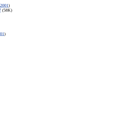
2001
)
7
(58K)
01
)