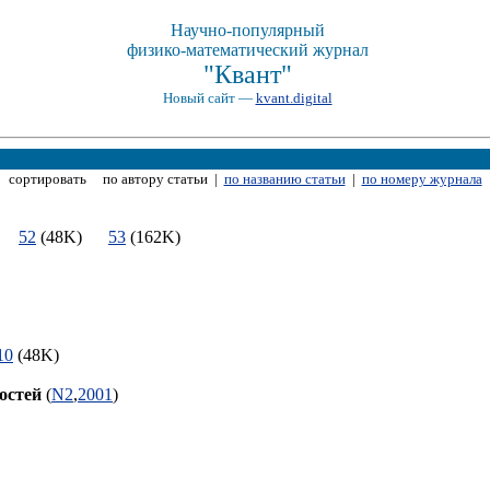
Научно-популярный
физико-математический журнал
"Квант"
Новый сайт —
kvant.digital
сортировать по автору статьи |
по названию статьи
|
по номеру журнала
K)
52
(48K)
53
(162K)
10
(48K)
остей
(
N2
,
2001
)