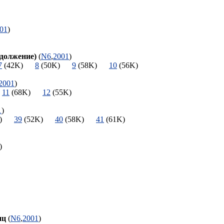
01
)
должение)
(
N6
,
2001
)
7
(42K)
8
(50K)
9
(58K)
10
(56K)
2001
)
)
11
(68K)
12
(55K)
1
)
8K)
39
(52K)
40
(58K)
41
(61K)
4K)
иц
(
N6
,
2001
)