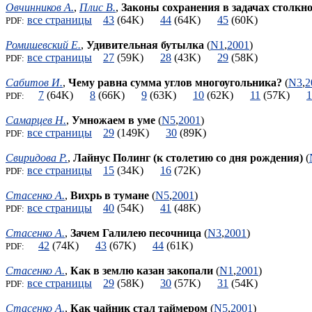
Овчинников А.
,
Плис В.
,
Законы сохранения в задачах столкн
все страницы
43
(64K)
44
(64K)
45
(60K)
PDF:
Ромишевский Е.
,
Удивительная бутылка
(
N1
,
2001
)
все страницы
27
(59K)
28
(43K)
29
(58K)
PDF:
Сабитов И.
,
Чему равна сумма углов многоугольника?
(
N3
,
2
7
(64K)
8
(66K)
9
(63K)
10
(62K)
11
(57K)
1
PDF:
Самарцев Н.
,
Умножаем в уме
(
N5
,
2001
)
все страницы
29
(149K)
30
(89K)
PDF:
Свиридова Р.
,
Лайнус Полинг (к столетию со дня рождения)
(
все страницы
15
(34K)
16
(72K)
PDF:
Стасенко А.
,
Вихрь в тумане
(
N5
,
2001
)
все страницы
40
(54K)
41
(48K)
PDF:
Стасенко А.
,
Зачем Галилею песочница
(
N3
,
2001
)
42
(74K)
43
(67K)
44
(61K)
PDF:
Стасенко А.
,
Как в землю казан закопали
(
N1
,
2001
)
все страницы
29
(58K)
30
(57K)
31
(54K)
PDF:
Стасенко А.
,
Как чайник стал таймером
(
N5
,
2001
)