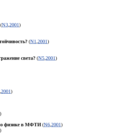
(
N3
,
2001
)
стойчивость?
(
N1
,
2001
)
тражение света?
(
N5
,
2001
)
,
2001
)
0K)
 по физике в МФТИ
(
N6
,
2001
)
2K)