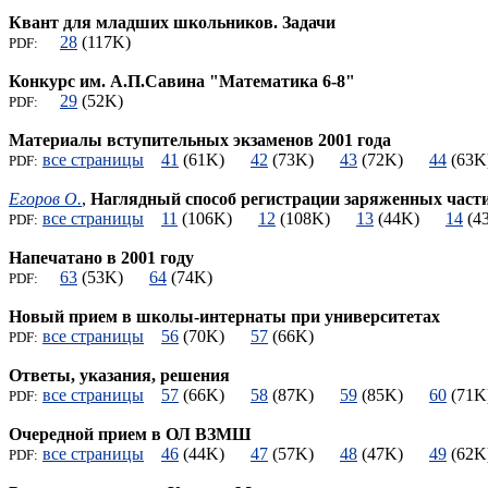
Квант для младших школьников. Задачи
28
(117K)
PDF:
Конкурс им. А.П.Савина "Математика 6-8"
29
(52K)
PDF:
Материалы вступительных экзаменов 2001 года
все страницы
41
(61K)
42
(73K)
43
(72K)
44
(6
PDF:
Егоров О.
,
Наглядный способ регистрации заряженных част
все страницы
11
(106K)
12
(108K)
13
(44K)
14
(
PDF:
Напечатано в 2001 году
63
(53K)
64
(74K)
PDF:
Новый прием в школы-интернаты при университетах
все страницы
56
(70K)
57
(66K)
PDF:
Ответы, указания, решения
все страницы
57
(66K)
58
(87K)
59
(85K)
60
(7
PDF:
Очередной прием в ОЛ ВЗМШ
все страницы
46
(44K)
47
(57K)
48
(47K)
49
(6
PDF: