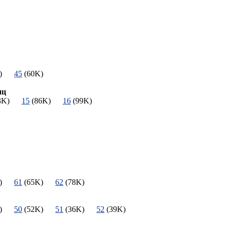
3K)
45
(60K)
иц
43K)
15
(86K)
16
(99K)
1K)
61
(65K)
62
(78K)
2K)
50
(52K)
51
(36K)
52
(39K)