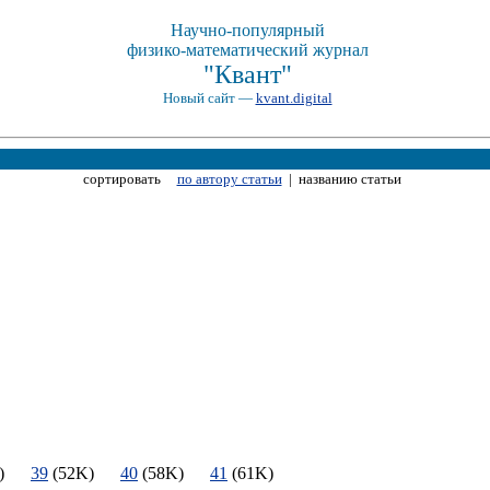
Научно-популярный
физико-математический журнал
"Квант"
Новый сайт —
kvant.digital
сортировать
по автору статьи
| названию статьи
8K)
39
(52K)
40
(58K)
41
(61K)