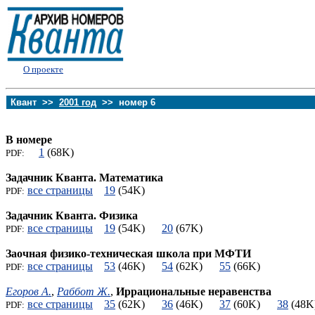
О проекте
Квант >>
2001 год
>> номер 6
В номере
1
(68K)
PDF:
Задачник Кванта. Математика
все страницы
19
(54K)
PDF:
Задачник Кванта. Физика
все страницы
19
(54K)
20
(67K)
PDF:
Заочная физико-техническая школа при МФТИ
все страницы
53
(46K)
54
(62K)
55
(66K)
PDF:
Егоров А.
,
Раббот Ж.
,
Иррациональные неравенства
все страницы
35
(62K)
36
(46K)
37
(60K)
38
(4
PDF: