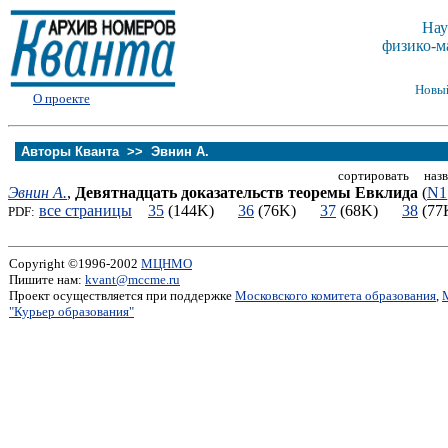
Нау
физико-м
Новы
О проекте
Авторы Кванта >>
Эвнин А.
сортировать назв
Эвнин А.
,
Девятнадцать доказательств теоремы Евклида
(
N1
все страницы
35
(144K)
36
(76K)
37
(68K)
38
(7
PDF:
Copyright ©1996-2002
МЦНМО
Пишите нам:
kvant@mccme.ru
Проект осуществляется при поддержке
Московского комитета образования
,
"Курьер образования"